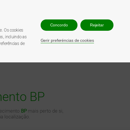
esso utilizador
Contacte-nos
Concordo
Rejeitar
210 547 860
e. Os cookies
808 200 068
s, incluindo as
Gerir preferéncias de cookies
referências de
mento BP
tecimento
BP
mais perto de si,
a localização.