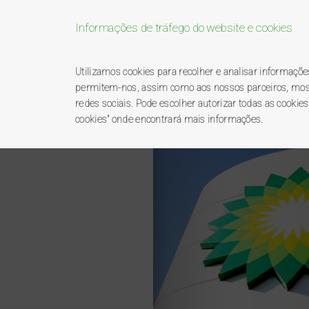
Informações de tráfego do website e cookies
Bem-vindo ao pro
Utilizamos cookies para recolher e analisar informaçõ
permitem-nos, assim como aos nossos parceiros, mostra
redes sociais. Pode escolher autorizar todas as cookies
BP
premierplus
catálo
cookies” onde encontrará mais informações.