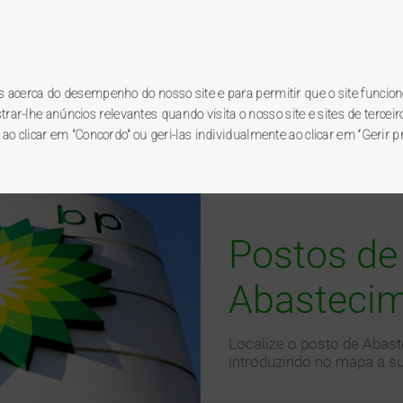
Registo novo utilizador
Ac
grama BP
premierplus
.
es acerca do desempenho do nosso site e para permitir que o site funcion
r-lhe anúncios relevantes quando visita o nosso site e sites de terceiro
 ao clicar em "Concordo" ou geri-las individualmente ao clicar em “Gerir p
go de brindes
promoções
postos BP
Postos de
Abasteci
Localize o posto de Abas
introduzindo no mapa a su